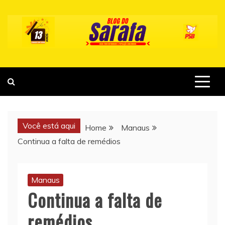
Skip
to
content
Você está aqui
Home
Manaus
Continua a falta de remédios
Manaus
Continua a falta de
remédios