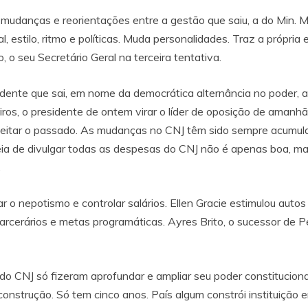
e mudanças e reorientações entre a gestão que saiu, a do Min. 
estilo, ritmo e políticas. Muda personalidades. Traz a própria 
 o seu Secretário Geral na terceira tentativa.
dente que sai, em nome da democrática alternância no poder, ac
iros, o presidente de ontem virar o líder de oposição de amanhã.
espeitar o passado. As mudanças no CNJ têm sido sempre acumula
éia de divulgar todas as despesas do CNJ não é apenas boa, m
.
 o nepotismo e controlar salários. Ellen Gracie estimulou autos
arcerários e metas programáticas. Ayres Brito, o sucessor de P
do CNJ só fizeram aprofundar e ampliar seu poder constitucional
m construção. Só tem cinco anos. País algum constrói instituição