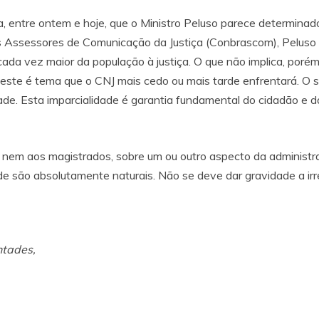
, entre ontem e hoje, que o Ministro Peluso parece determina
s Assessores de Comunicação da Justiça (Conbrascom), Peluso 
da vez maior da população à justiça. O que não implica, poré
 este é tema que o CNJ mais cedo ou mais tarde enfrentará. O silê
ade. Esta imparcialidade é garantia fundamental do cidadão e d
ca nem aos magistrados, sobre um ou outro aspecto da administ
e são absolutamente naturais. Não se deve dar gravidade a irr
tades,