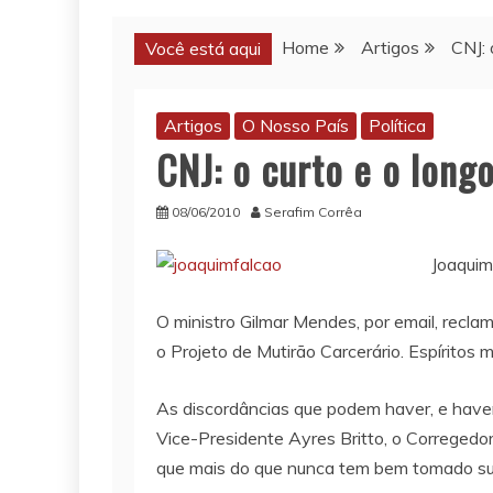
Home
Artigos
CNJ: 
Você está aqui
Artigos
O Nosso País
Política
CNJ: o curto e o long
08/06/2010
Serafim Corrêa
Joaquim
O ministro Gilmar Mendes, por email, recla
o Projeto de Mutirão Carcerário. Espíritos 
As discordâncias que podem haver, e haver
Vice-Presidente Ayres Britto, o Corregedor 
que mais do que nunca tem bem tomado su