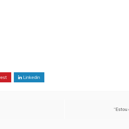
rest
Linkedin
“Estou 