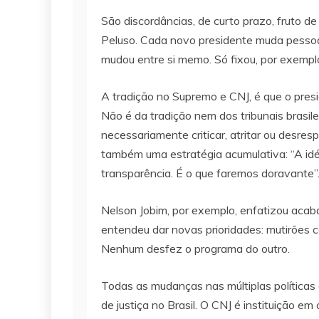
São discordâncias, de curto prazo, fruto d
Peluso. Cada novo presidente muda pessoal, 
mudou entre si memo. Só fixou, por exemplo,
A tradição no Supremo e CNJ, é que o presi
Não é da tradição nem dos tribunais brasile
necessariamente criticar, atritar ou desr
também uma estratégia acumulativa: “A id
transparência. É o que faremos doravante”
Nelson Jobim, por exemplo, enfatizou acabar
entendeu dar novas prioridades: mutirões c
Nenhum desfez o programa do outro.
Todas as mudanças nas múltiplas políticas 
de justiça no Brasil. O CNJ é instituição e