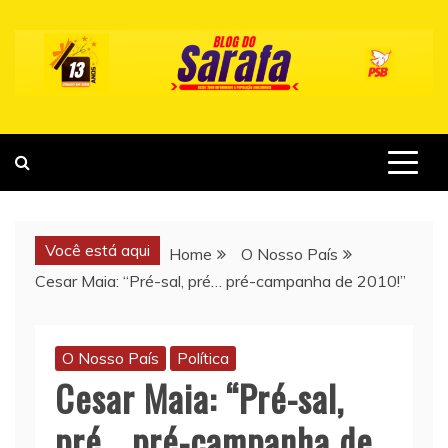
Skip
to
content
Você está aqui
Home
O Nosso País
Cesar Maia: “Pré-sal, pré… pré-campanha de 2010!”
O Nosso País
Política
Cesar Maia: “Pré-sal,
pré… pré-campanha de