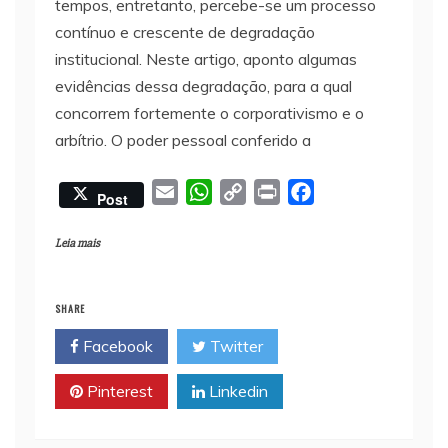
tempos, entretanto, percebe-se um processo
contínuo e crescente de degradação
institucional. Neste artigo, aponto algumas
evidências dessa degradação, para a qual
concorrem fortemente o corporativismo e o
arbítrio. O poder pessoal conferido a
E
W
C
P
F
Post
m
h
o
r
a
a
a
p
i
c
Leia mais
i
t
y
n
e
l
s
L
t
b
SHARE
A
i
o
Facebook
Twitter
p
n
o
p
k
k
Pinterest
Linkedin