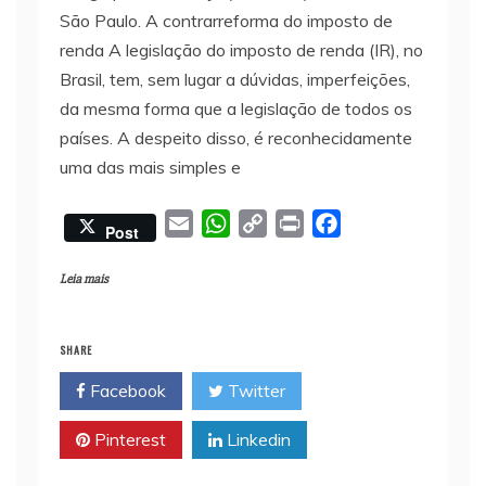
São Paulo. A contrarreforma do imposto de
renda A legislação do imposto de renda (IR), no
Brasil, tem, sem lugar a dúvidas, imperfeições,
da mesma forma que a legislação de todos os
países. A despeito disso, é reconhecidamente
uma das mais simples e
E
W
C
P
F
Post
m
h
o
r
a
a
a
p
i
c
Leia mais
i
t
y
n
e
l
s
L
t
b
SHARE
A
i
o
Facebook
Twitter
p
n
o
p
k
k
Pinterest
Linkedin