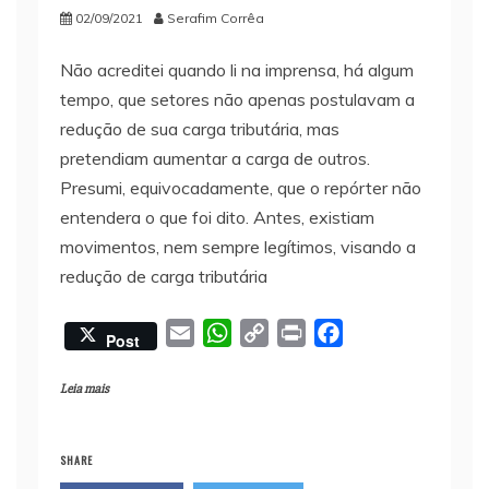
02/09/2021
Serafim Corrêa
Não acreditei quando li na imprensa, há algum
tempo, que setores não apenas postulavam a
redução de sua carga tributária, mas
pretendiam aumentar a carga de outros.
Presumi, equivocadamente, que o repórter não
entendera o que foi dito. Antes, existiam
movimentos, nem sempre legítimos, visando a
redução de carga tributária
E
W
C
P
F
Post
m
h
o
r
a
a
a
p
i
c
Leia mais
i
t
y
n
e
l
s
L
t
b
SHARE
A
i
o