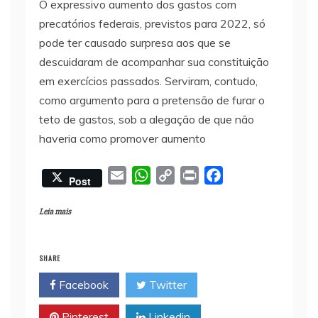
O expressivo aumento dos gastos com
precatórios federais, previstos para 2022, só
pode ter causado surpresa aos que se
descuidaram de acompanhar sua constituição
em exercícios passados. Serviram, contudo,
como argumento para a pretensão de furar o
teto de gastos, sob a alegação de que não
haveria como promover aumento
E
W
C
P
F
Post
m
h
o
r
a
a
a
p
i
c
Leia mais
i
t
y
n
e
l
s
L
t
b
SHARE
A
i
o
Facebook
Twitter
p
n
o
p
k
k
Pinterest
Linkedin