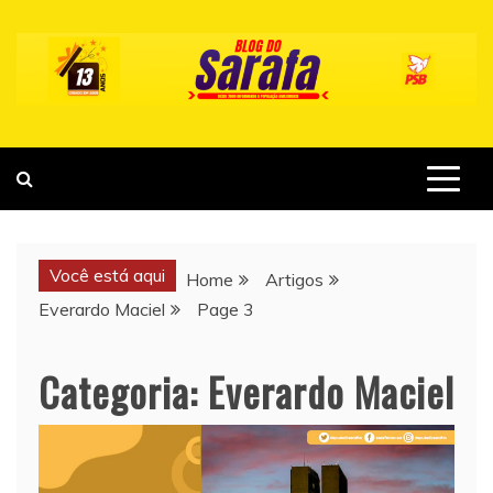
Skip
to
content
Você está aqui
Home
Artigos
Everardo Maciel
Page 3
Categoria:
Everardo Maciel