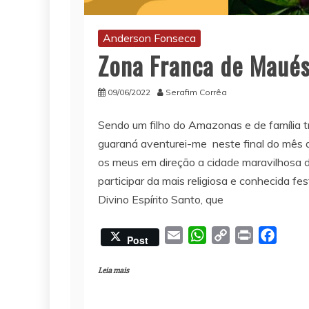
Anderson Fonseca
Zona Franca de Maué
09/06/2022
Serafim Corrêa
Sendo um filho do Amazonas e de família tr
guaraná aventurei-me neste final do mês
os meus em direção a cidade maravilhosa 
participar da mais religiosa e conhecida fe
Divino Espírito Santo, que
E
W
C
P
F
Post
m
h
o
r
a
a
a
p
i
c
Leia mais
i
t
y
n
e
l
s
L
t
b