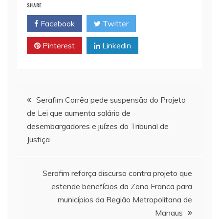
SHARE
l
s
L
t
b
Facebook
Twitter
A
i
o
p
n
o
Pinterest
Linkedin
p
k
k
Navegação
Serafim Corrêa pede suspensão do Projeto
de Lei que aumenta salário de
de
desembargadores e juízes do Tribunal de
Justiça
Post
Serafim reforça discurso contra projeto que
estende benefícios da Zona Franca para
municípios da Região Metropolitana de
Manaus