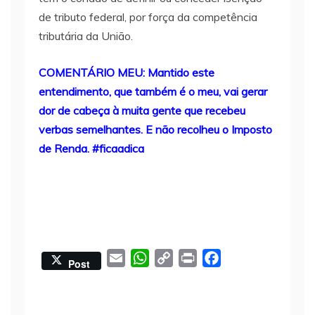
de tributo federal, por força da competência
tributária da União.
COMENTÁRIO MEU: Mantido este
entendimento, que também é o meu, vai gerar
dor de cabeça à muita gente que recebeu
verbas semelhantes. E não recolheu o Imposto
de Renda. #ficaadica
E
W
C
P
F
Post
m
h
o
r
a
a
a
p
i
c
i
t
y
n
e