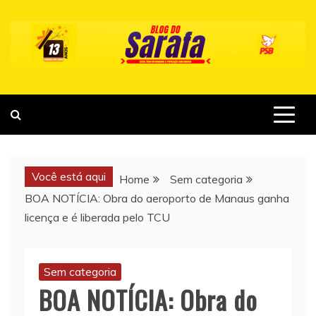
Skip
to
content
Você está aqui
Home
Sem categoria
BOA NOTÍCIA: Obra do aeroporto de Manaus ganha
licença e é liberada pelo TCU
Sem categoria
BOA NOTÍCIA: Obra do