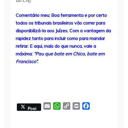
do CNJ
.
Comentário meu: Boa ferramenta e por certo
todos os tribunais brasileiros vão correr para
disponibilizá-la aos Juízes. Com a vantagem da
rapidez tanto para incluir como para mandar
retirar. E aqui, mais do que nunca, vale a
máxima:
“Pau que bate em Chico, bate em
Francisco”.
E
W
C
P
F
Post
m
h
o
r
a
a
a
p
i
c