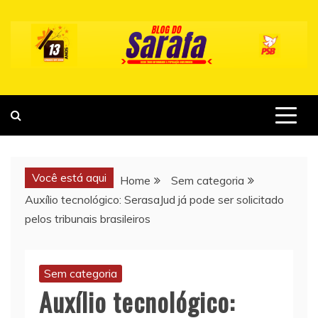
Skip
to
content
Você está aqui
Home
Sem categoria
Auxílio tecnológico: SerasaJud já pode ser solicitado
pelos tribunais brasileiros
Sem categoria
Auxílio tecnológico: