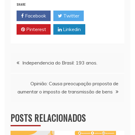
i
t
y
n
e
SHARE
l
s
L
t
b
Facebook
Twitter
A
i
o
p
n
o
Pinterest
Linkedin
p
k
k
Navegação
Independencia do Brasil: 193 anos.
de
Opinião: Causa preocupação proposta de
Post
aumentar o imposto de transmissão de bens
POSTS RELACIONADOS