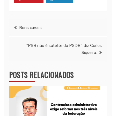
p
k
k
Navegação
Bons cursos
de
“PSB não é satélite do PSDB”, diz Carlos
Post
Siqueira.
POSTS RELACIONADOS