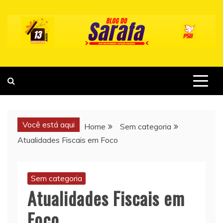
Skip
to
content
Você está aqui
Home
Sem categoria
Atualidades Fiscais em Foco
Sem categoria
Atualidades Fiscais em
Foco