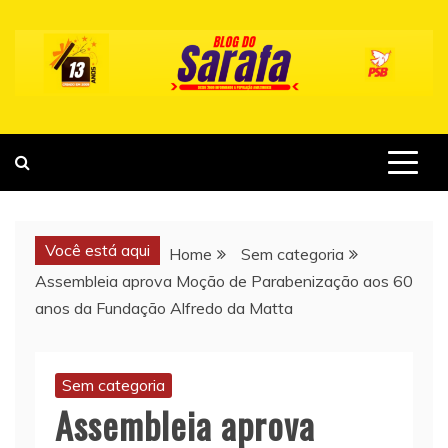
Skip
to
content
Você está aqui
Home
Sem categoria
Assembleia aprova Moção de Parabenização aos 60
anos da Fundação Alfredo da Matta
Sem categoria
Assembleia aprova