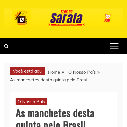
Skip
to
content
Você está aqui
Home
O Nosso País
As manchetes desta quinta pelo Brasil
O Nosso País
As manchetes desta
quinta pelo Brasil