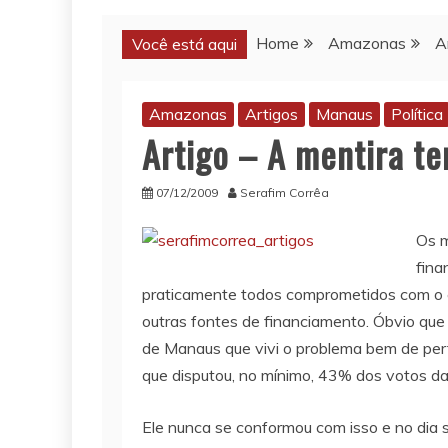
Home
Amazonas
A
Você está aqui
Amazonas
Artigos
Manaus
Política
Artigo – A mentira t
07/12/2009
Serafim Corrêa
Os m
fina
praticamente todos comprometidos com o c
outras fontes de financiamento. Óbvio que 
de Manaus que vivi o problema bem de pert
que disputou, no mínimo, 43% dos votos da
Ele nunca se conformou com isso e no dia 