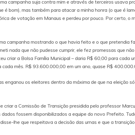
 campanha suja contra mim e através de terceiros usava prog
 que é bom), mas também para atacar a minha honra (o que é lam
órica de votação em Manaus e perdeu por pouco. Por certo, o me
a campanha mostrando o que havia feito e o que pretendia faz
ometi nada que não pudesse cumprir, ele fez promessas que nã
eu criar a Bolsa Família Municipal – daria R$ 60,00 para cada
 a cada mês. R$ 93.600.000,00 em um ano, quase R$ 400.000.
s enganou os eleitores dentro da máxima de que na eleição só n
 de criar a Comissão de Transição presidida pelo professor Marc
s dados fossem disponibilizados a equipe do novo Prefeito. Tud
disse-lhe que respeitava a decisão das urnas e que a transição 