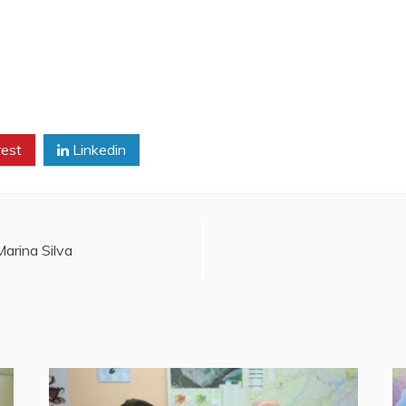
rest
Linkedin
arina Silva