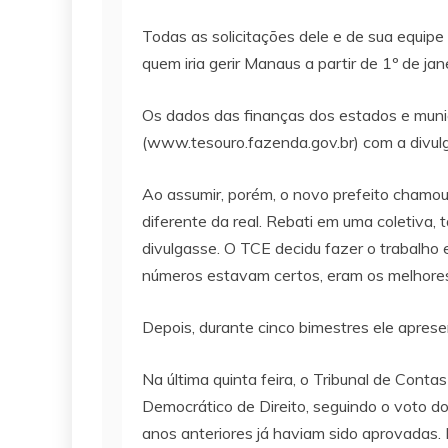
Todas as solicitações dele e de sua equipe 
quem iria gerir Manaus a partir de 1º de jane
Os dados das finanças dos estados e municí
(www.tesouro.fazenda.gov.br) com a divulg
Ao assumir, porém, o novo prefeito chamou
diferente da real. Rebati em uma coletiva,
divulgasse. O TCE decidu fazer o trabalh
números estavam certos, eram os melhores
Depois, durante cinco bimestres ele apres
Na última quinta feira, o Tribunal de Cont
Democrático de Direito, seguindo o voto do
anos anteriores já haviam sido aprovadas.