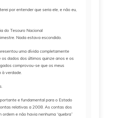
rei por entender que seria ele, e não eu,
ria do Tesouro Nacional
bimestre. Nada estava escondido.
 apresentou uma dívida completamente
e os dados dos últimos quinze anos e os
vulgados comprovou-se que os meus
m à verdade.
s.
 importante e fundamental para o Estado
contas relativas a 2008. As contas dos
 em ordem e não havia nenhuma “quebra”