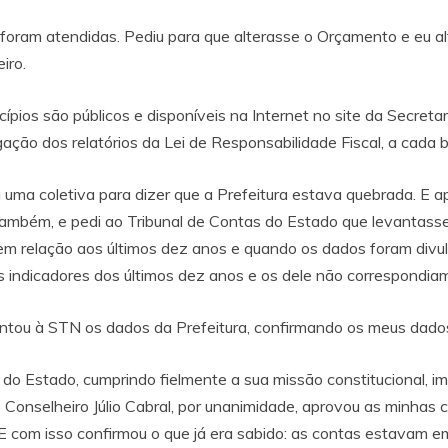
foram atendidas. Pediu para que alterasse o Orçamento e eu alte
iro.
pios são públicos e disponíveis na Internet no site da Secreta
ação dos relatórios da Lei de Responsabilidade Fiscal, a cada 
 uma coletiva para dizer que a Prefeitura estava quebrada. E
 também, e pedi ao Tribunal de Contas do Estado que levantass
o em relação aos últimos dez anos e quando os dados foram di
 indicadores dos últimos dez anos e os dele não correspondia
entou à STN os dados da Prefeitura, confirmando os meus dado
as do Estado, cumprindo fielmente a sua missão constitucional,
 Conselheiro Júlio Cabral, por unanimidade, aprovou as minhas 
 E com isso confirmou o que já era sabido: as contas estavam