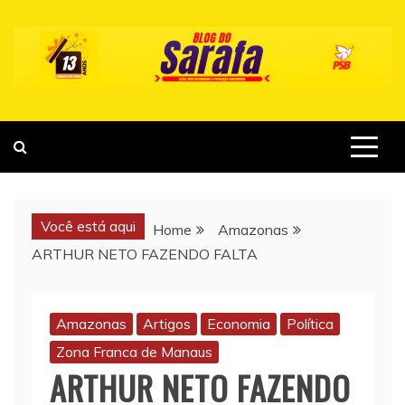
Skip
to
content
Você está aqui
Home
Amazonas
ARTHUR NETO FAZENDO FALTA
Amazonas
Artigos
Economia
Política
Zona Franca de Manaus
ARTHUR NETO FAZENDO