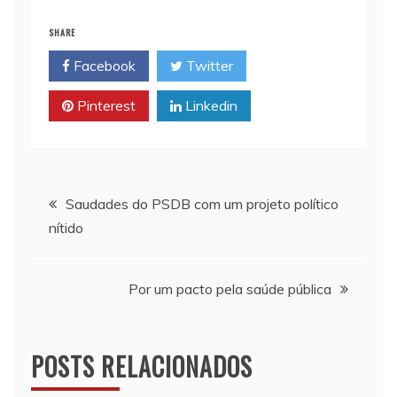
i
t
y
n
e
SHARE
l
s
L
t
b
Facebook
Twitter
A
i
o
p
n
o
Pinterest
Linkedin
p
k
k
Navegação
Saudades do PSDB com um projeto político
nítido
de
Post
Por um pacto pela saúde pública
POSTS RELACIONADOS