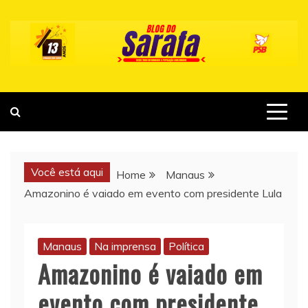
Skip
to
content
Você está aqui
Home
Manaus
Amazonino é vaiado em evento com presidente Lula
Manaus
Na imprensa
Política
Amazonino é vaiado em
evento com presidente