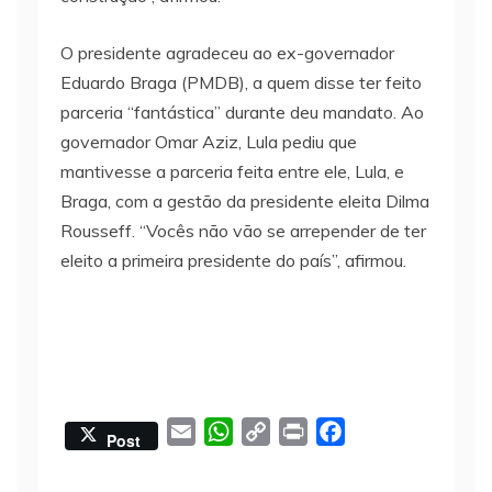
O presidente agradeceu ao ex-governador
Eduardo Braga (PMDB), a quem disse ter feito
parceria “fantástica” durante deu mandato. Ao
governador Omar Aziz, Lula pediu que
mantivesse a parceria feita entre ele, Lula, e
Braga, com a gestão da presidente eleita Dilma
Rousseff. “Vocês não vão se arrepender de ter
eleito a primeira presidente do país”, afirmou.
E
W
C
P
F
Post
m
h
o
r
a
a
a
p
i
c