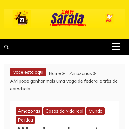
Skip
to
content
Você está aqui
Home
Amazonas
AM pode ganhar mais uma vaga de federal e três de
estaduais
Amazonas
Casos da vida real
Mundo
Política