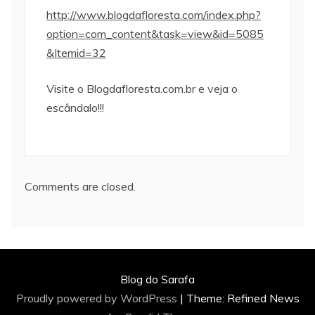
http://www.blogdafloresta.com/index.php?
option=com_content&task=view&id=5085
&Itemid=32
Visite o Blogdafloresta.com.br e veja o
escândalo!!!
Comments are closed.
Blog do Sarafa
Proudly powered by WordPress
|
Theme: Refined News