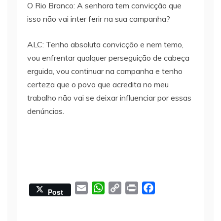
O Rio Branco: A senhora tem convicção que
isso não vai inter ferir na sua campanha?
ALC: Tenho absoluta convicção e nem temo,
vou enfrentar qualquer perseguição de cabeça
erguida, vou continuar na campanha e tenho
certeza que o povo que acredita no meu
trabalho não vai se deixar influenciar por essas
denúncias.
E
W
C
P
F
Post
m
h
o
r
a
a
a
p
i
c