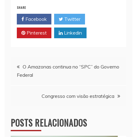
i
t
y
n
e
SHARE
l
s
L
t
b
Facebook
Twitter
A
i
o
p
n
o
Pinterest
Linkedin
p
k
k
Navegação
O Amazonas continua no “SPC” do Governo
Federal
de
Post
Congresso com visão estratégica
POSTS RELACIONADOS