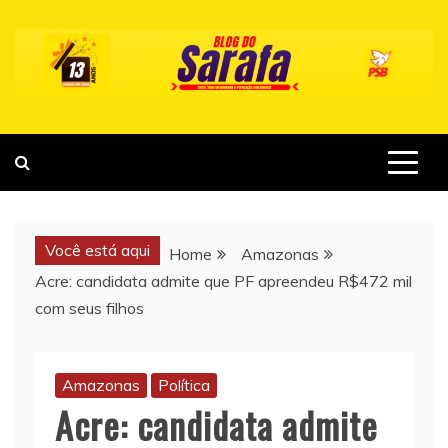
Skip
to
content
Você está aqui
Home
Amazonas
Acre: candidata admite que PF apreendeu R$472 mil
com seus filhos
Amazonas
Política
Acre: candidata admite