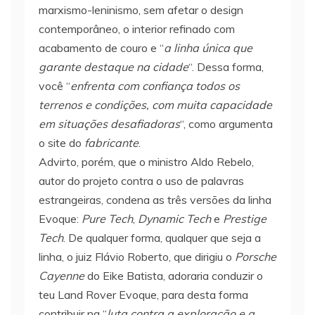
marxismo-leninismo, sem afetar o design
contemporâneo, o interior refinado com
acabamento de couro e “
a linha única que
garante destaque na cidade
“. Dessa forma,
você “
enfrenta com confiança todos os
terrenos e condições, com muita capacidade
em situações desafiadoras
“, como argumenta
o site do
fabricante
.
Advirto, porém, que o ministro Aldo Rebelo,
autor do projeto contra o uso de palavras
estrangeiras, condena as três versões da linha
Evoque:
Pure Tech
,
Dynamic Tech
e
Prestige
Tech
. De qualquer forma, qualquer que seja a
linha, o juiz Flávio Roberto, que dirigiu o
Porsche
Cayenne
do Eike Batista, adoraria conduzir o
teu Land Rover Evoque, para desta forma
contribuir na “
luta contra a exploração e a