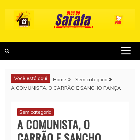
Skip
to
content
Você está aqui
Home
Sem categoria
A COMUNISTA, O CARRÃO E SANCHO PANÇA
Sem categoria
A COMUNISTA, O
CARRÃO E SANCHO