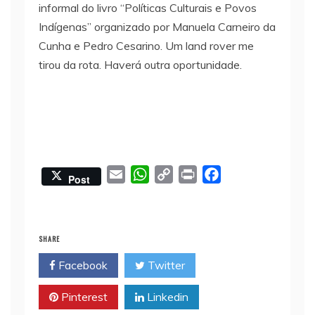
informal do livro “Políticas Culturais e Povos
Indígenas” organizado por Manuela Carneiro da
Cunha e Pedro Cesarino. Um land rover me
tirou da rota. Haverá outra oportunidade.
E
W
C
P
F
Post
m
h
o
r
a
a
a
p
i
c
i
t
y
n
e
SHARE
l
s
L
t
b
Facebook
Twitter
A
i
o
p
n
o
Pinterest
Linkedin
p
k
k