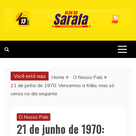
Skip
to
content
Você está aqui
Home
O Nosso País
21 de junho de 1970: Vencemos a Itália, mas só
vimos no dia seguinte
O Nosso País
21 de junho de 1970: