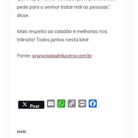
pede para o senhor tratar mal as pessoas”,
disse.
Mais respeito ao cidadão e melhorias nos
trânsito! Todos juntos nesta luta!
Fonte:
www.joaquimlucena.com.br
E
W
C
P
F
Post
m
h
o
r
a
a
a
p
i
c
i
t
y
n
e
SHARE
l
s
L
t
b