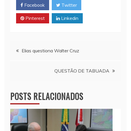
Facebook
Twitter
A
i
o
p
n
o
Pinterest
Linkedin
p
k
k
Navegação
Elias questiona Walter Cruz
de
QUESTÃO DE TABUADA
Post
POSTS RELACIONADOS