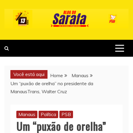
Skip
to
content
Você está aqui
Home
Manaus
Um “puxão de orelha” no presidente da
ManausTrans, Walter Cruz
Manaus
Política
PSB
Um “puxão de orelha”