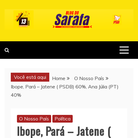
Skip
to
content
Você está aqui
Home
O Nosso País
Ibope, Pará – Jatene ( PSDB) 60%, Ana Júlia (PT)
40%
O Nosso País
Política
Ibope, Pará – Jatene (