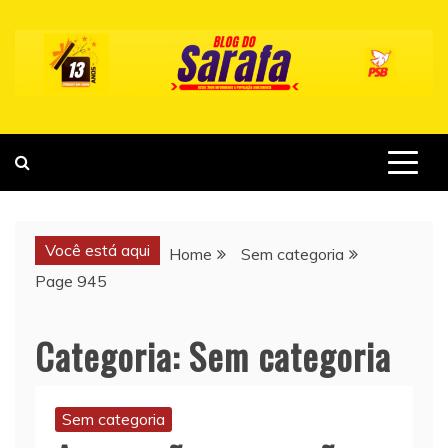
Skip
to
content
Você está aqui
Home
Sem categoria
Page 945
Categoria:
Sem categoria
Sem categoria