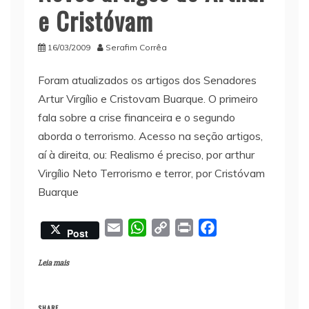
e Cristóvam
16/03/2009
Serafim Corrêa
Foram atualizados os artigos dos Senadores
Artur Virgílio e Cristovam Buarque. O primeiro
fala sobre a crise financeira e o segundo
aborda o terrorismo. Acesso na seção artigos,
aí à direita, ou: Realismo é preciso, por arthur
Virgílio Neto Terrorismo e terror, por Cristóvam
Buarque
E
W
C
P
F
Post
m
h
o
r
a
a
a
p
i
c
Leia mais
i
t
y
n
e
l
s
L
t
b
SHARE