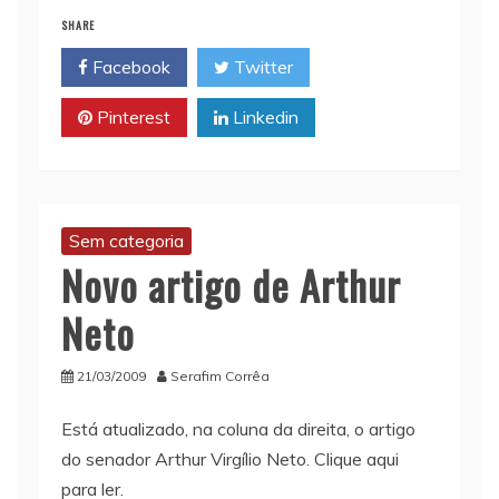
l
s
L
t
b
SHARE
A
i
o
Facebook
Twitter
p
n
o
p
k
k
Pinterest
Linkedin
Sem categoria
Novo artigo de Arthur
Neto
21/03/2009
Serafim Corrêa
Está atualizado, na coluna da direita, o artigo
do senador Arthur Virgílio Neto. Clique aqui
para ler.