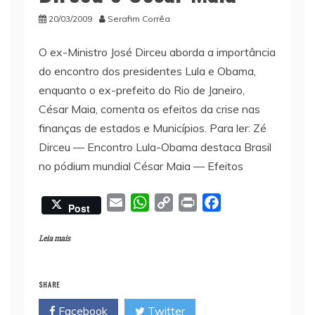
20/03/2009
Serafim Corrêa
O ex-Ministro José Dirceu aborda a importância
do encontro dos presidentes Lula e Obama,
enquanto o ex-prefeito do Rio de Janeiro,
César Maia, comenta os efeitos da crise nas
finanças de estados e Municípios. Para ler: Zé
Dirceu — Encontro Lula-Obama destaca Brasil
no pódium mundial César Maia — Efeitos
E
W
C
P
F
Post
m
h
o
r
a
a
a
p
i
c
Leia mais
i
t
y
n
e
l
s
L
t
b
SHARE
A
i
o
Facebook
Twitter
p
n
o