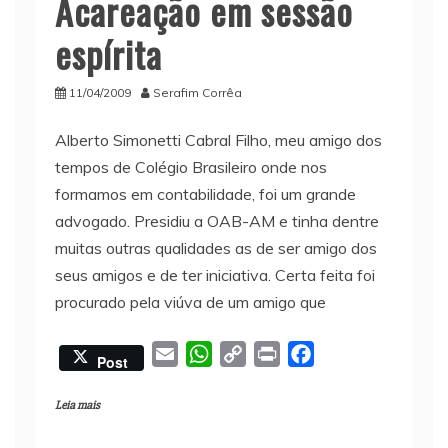
Acareação em sessão
espírita
11/04/2009
Serafim Corrêa
Alberto Simonetti Cabral Filho, meu amigo dos
tempos de Colégio Brasileiro onde nos
formamos em contabilidade, foi um grande
advogado. Presidiu a OAB-AM e tinha dentre
muitas outras qualidades as de ser amigo dos
seus amigos e de ter iniciativa. Certa feita foi
procurado pela viúva de um amigo que
E
W
C
P
F
Post
m
h
o
r
a
a
a
p
i
c
Leia mais
i
t
y
n
e