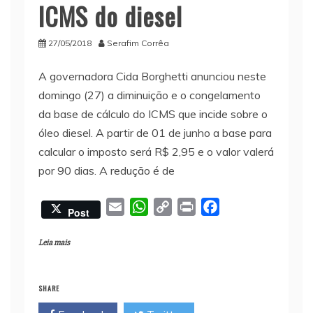
ICMS do diesel
27/05/2018
Serafim Corrêa
A governadora Cida Borghetti anunciou neste
domingo (27) a diminuição e o congelamento
da base de cálculo do ICMS que incide sobre o
óleo diesel. A partir de 01 de junho a base para
calcular o imposto será R$ 2,95 e o valor valerá
por 90 dias. A redução é de
E
W
C
P
F
Post
m
h
o
r
a
a
a
p
i
c
Leia mais
i
t
y
n
e
l
s
L
t
b
SHARE
A
i
o