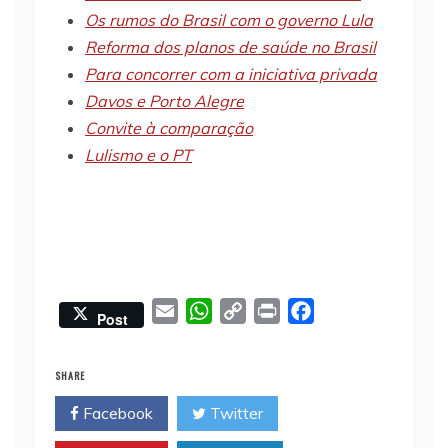
Os rumos do Brasil com o governo Lula
Reforma dos planos de saúde no Brasil
Para concorrer com a iniciativa privada
Davos e Porto Alegre
Convite à comparação
Lulismo e o PT
E
W
C
P
F
Post
m
h
o
r
a
a
a
p
i
c
SHARE
i
t
y
n
e
Facebook
Twitter
l
s
L
t
b
A
i
o