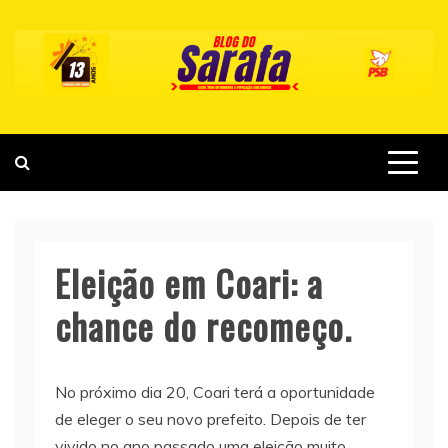
Skip
to
content
Eleição em Coari: a
chance do recomeço.
No próximo dia 20, Coari terá a oportunidade
de eleger o seu novo prefeito. Depois de ter
vivido no ano passado uma eleição muito