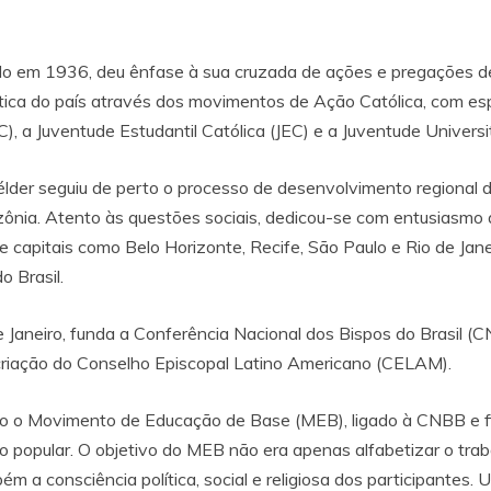
rido em 1936, deu ênfase à sua cruzada de ações e pregações d
olítica do país através dos movimentos de Ação Católica, com e
, a Juventude Estudantil Católica (JEC) e a Juventude Universit
der seguiu de perto o processo de desenvolvimento regional do
ônia. Atento às questões sociais, dedicou-se com entusiasmo 
e capitais como Belo Horizonte, Recife, São Paulo e Rio de Jane
o Brasil.
Janeiro, funda a Conferência Nacional dos Bispos do Brasil (CN
riação do Conselho Episcopal Latino Americano (CELAM).
 o Movimento de Educação de Base (MEB), ligado à CNBB e fina
 popular. O objetivo do MEB não era apenas alfabetizar o trabal
m a consciência política, social e religiosa dos participante