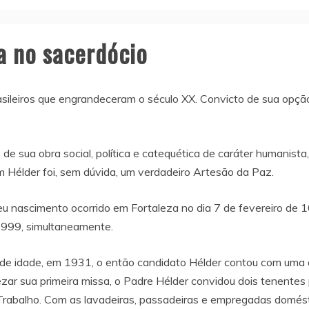
a no sacerdócio
ileiros que engrandeceram o século XX. Convicto de sua opção
 de sua obra social, política e catequética de caráter humanist
 Hélder foi, sem dúvida, um verdadeiro Artesão da Paz.
nascimento ocorrido em Fortaleza no dia 7 de fevereiro de 1
1999, simultaneamente.
de idade, em 1931, o então candidato Hélder contou com uma 
ezar sua primeira missa, o Padre Hélder convidou dois tenentes 
abalho. Com as lavadeiras, passadeiras e empregadas doméstic