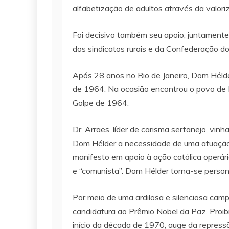
alfabetização de adultos através da valori
Foi decisivo também seu apoio, juntament
dos sindicatos rurais e da Confederação 
Após 28 anos no Rio de Janeiro, Dom Hélder
de 1964. Na ocasião encontrou o povo de P
Golpe de 1964.
Dr. Arraes, líder de carisma sertanejo, vin
Dom Hélder a necessidade de uma atuação p
manifesto em apoio à ação católica operár
e “comunista”. Dom Hélder torna-se persona 
Por meio de uma ardilosa e silenciosa camp
candidatura ao Prêmio Nobel da Paz. Proibi
início da década de 1970, auge da repressã