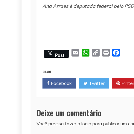
Ana Arraes é deputada federal pelo PS
E
W
C
P
F
Post
m
h
o
r
a
a
a
p
i
c
SHARE
i
t
y
n
e
Facebook
Twitter
Pinte
l
s
L
t
b
A
i
o
p
n
o
p
k
k
Deixe um comentário
Você precisa fazer o
login
para publicar um co