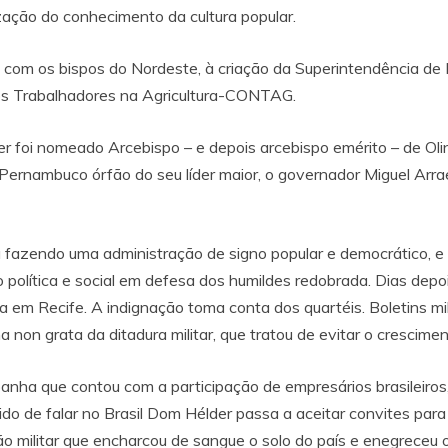
zação do conhecimento da cultura popular.
e com os bispos do Nordeste, à criação da Superintendência
dos Trabalhadores na Agricultura-CONTAG.
 foi nomeado Arcebispo – e depois arcebispo emérito – de Olind
ernambuco órfão do seu líder maior, o governador Miguel Arrae
ha fazendo uma administração de signo popular e democrático, e s
olítica e social em defesa dos humildes redobrada. Dias depo
ia em Recife. A indignação toma conta dos quartéis. Boletins m
non grata da ditadura militar, que tratou de evitar o cresciment
anha que contou com a participação de empresários brasileiros, 
do de falar no Brasil Dom Hélder passa a aceitar convites para
o militar que encharcou de sangue o solo do país e enegreceu o