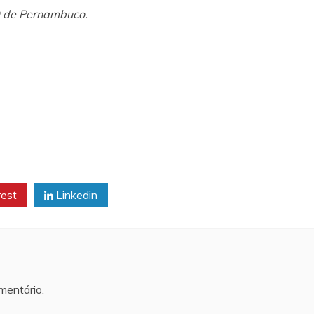
D de Pernambuco.
rest
Linkedin
mentário.