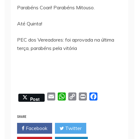
Parabéns Coari! Parabéns Mitouso.
Até Quinta!
PEC dos Vereadores: foi aprovada na última
terça, parabéns pela vitória
E
W
C
P
F
Post
m
h
o
r
a
a
a
p
i
c
SHARE
i
t
y
n
e
Facebook
Twitter
l
s
L
t
b
A
i
o