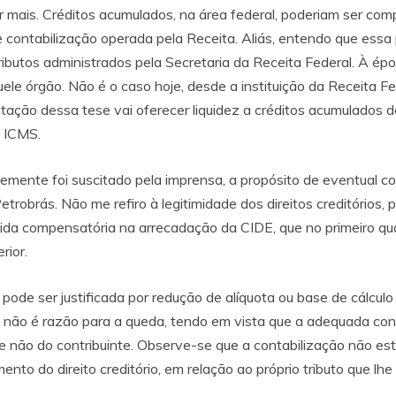
r mais. Créditos acumulados, na área federal, poderiam ser co
 contabilização operada pela Receita. Aliás, entendo que essa p
ibutos administrados pela Secretaria da Receita Federal. À époc
uele órgão. Não é o caso hoje, desde a instituição da Receita F
ceitação dessa tese vai oferecer liquidez a créditos acumulad
o ICMS.
emente foi suscitado pela imprensa, a propósito de eventual 
robrás. Não me refiro à legitimidade dos direitos creditórios, p
ida compensatória na arrecadação da CIDE, que no primeiro qu
rior.
de ser justificada por redução de alíquota ou base de cálcul
 não é razão para a queda, tendo em vista que a adequada cont
 e não do contribuinte. Observe-se que a contabilização não e
to do direito creditório, em relação ao próprio tributo que lhe