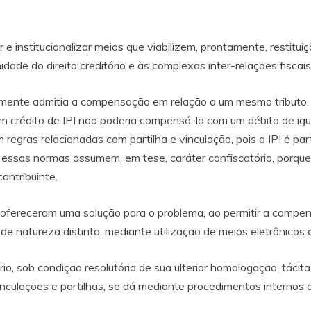
ar e institucionalizar meios que viabilizem, prontamente, resti
imidade do direito creditório e às complexas inter-relações fisc
 somente admitia a compensação em relação a um mesmo tributo.
m crédito de IPI não poderia compensá-lo com um débito de igua
regras relacionadas com partilha e vinculação, pois o IPI é par
is, essas normas assumem, em tese, caráter confiscatório, porqu
contribuinte.
, ofereceram uma solução para o problema, ao permitir a compe
s de natureza distinta, mediante utilização de meios eletrônicos
rio, sob condição resolutória de sua ulterior homologação, tácit
nculações e partilhas, se dá mediante procedimentos internos 