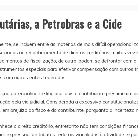
tárias, a Petrobras e a Cide
te, se incluem entre as matérias de mais difícil operacionaliza
ociadas ao reconhecimento de direitos creditórios, muitas veze
dimentos de fiscalização; de outro, podem se defrontar com a fa
 instrumentos especiais para efetivar compensação com outros t
das com outros entes federados.
ão potencialmente litigiosa, pois o contribuinte presume um dir
ão pela via judicial. Considerada a excessiva constitucionalizaç
em prejuízo do fisco e do contribuinte, porquanto a incerteza n
ece o direito creditório, entretanto não tem condições financei
r expressão, de tributos federais vinculados à atividade exp