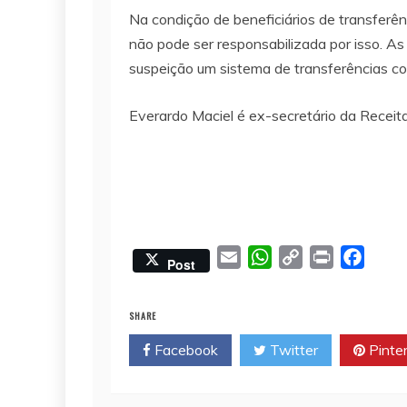
Na condição de beneficiários de transferê
não pode ser responsabilizada por isso. As
suspeição um sistema de transferências co
Everardo Maciel é ex-secretário da Receit
E
W
C
P
F
Post
m
h
o
r
a
a
a
p
i
c
SHARE
i
t
y
n
e
Facebook
Twitter
Pinte
l
s
L
t
b
A
i
o
p
n
o