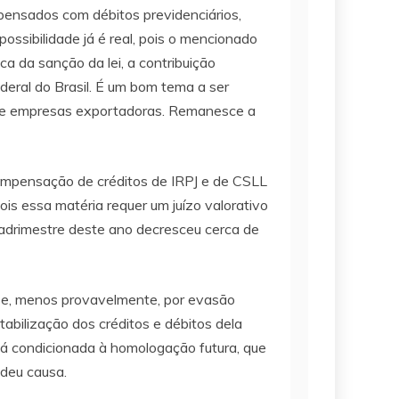
mpensados com débitos previdenciários,
ossibilidade já é real, pois o mencionado
a da sanção da lei, a contribuição
ederal do Brasil. É um bom tema a ser
os de empresas exportadoras. Remanesce a
compensação de créditos de IRPJ e de CSLL
ois essa matéria requer um juízo valorativo
adrimestre deste ano decresceu cerca de
o e, menos provavelmente, por evasão
abilização dos créditos e débitos dela
stá condicionada à homologação futura, que
 deu causa.